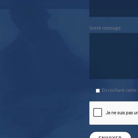
Votre message
En cochant cette c