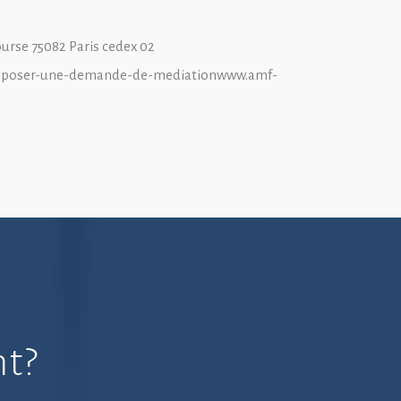
urse 75082 Paris cedex 02
ez-deposer-une-demande-de-mediationwww.amf-
nt?