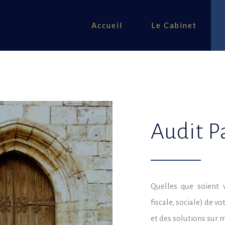
Accueil
Le Cabinet
Audit P
Quelles que soient v
fiscale, sociale) de 
et des solutions sur 