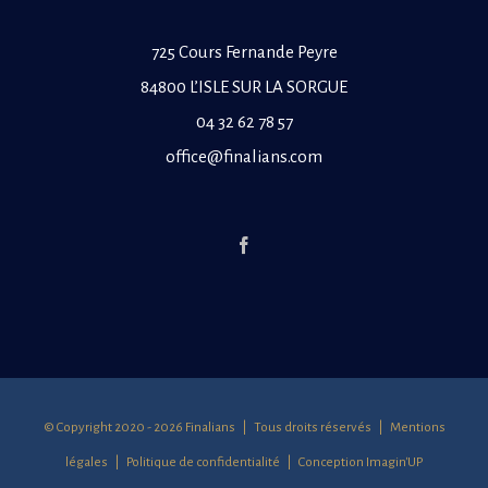
725 Cours Fernande Peyre
84800 L’ISLE SUR LA SORGUE
04 32 62 78 57
office@finalians.com
© Copyright 2020 -
2026 Finalians | Tous droits réservés |
Mentions
légales
|
Politique de confidentialité
| Conception
Imagin'UP