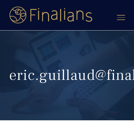
Passer
au
contenu
eric.guillaud@fina