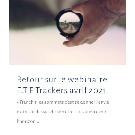
Retour sur le webinaire E.T.F Trackers avril 2021.
Retour sur le webinaire
E.T.F Trackers avril 2021.
« Franchir les sommets c’est se donner l’envie
d’être au dessus de son être sans apercevoir
l’horizon. »